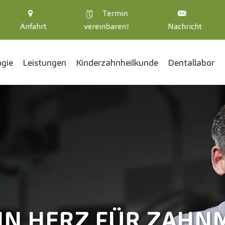
Termin
Anfahrt
vereinbaren!
Nachricht
ogie
Leistungen
Kinder­zahnheil­kunde
Dentallabor
EIN HERZ FÜR ZAHN