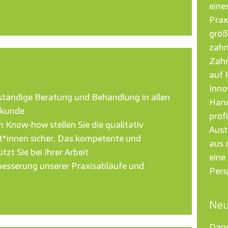
eine
Prax
größ
zahn
Zahn
auf 
Inno
enständige Beratung und Behandlung in allen
Hand
lkunde
prof
Know-how stellen Sie die qualitativ
Aust
t*innen sicher. Das kompetente und
aus 
zt Sie bei Ihrer Arbeit
eine 
rbesserung unserer Praxisabläufe und
Pers
Neu
Dann