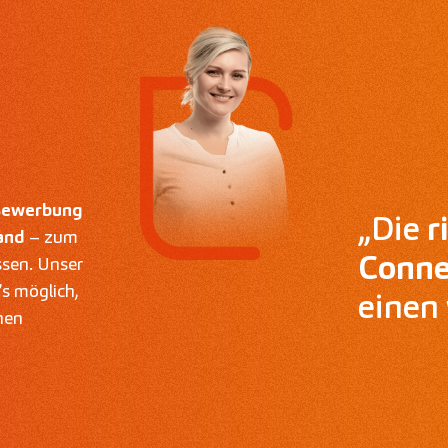
 Bewerbung
„Die
r
and
– zum
Conne
ssen. Unser
s möglich,
einen 
hen