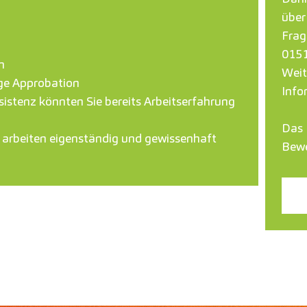
über
Frag
015
n
Weit
ige Approbation
Info
sistenz könnten Sie bereits Arbeitserfahrung
Das 
h, arbeiten eigenständig und gewissenhaft
Bew