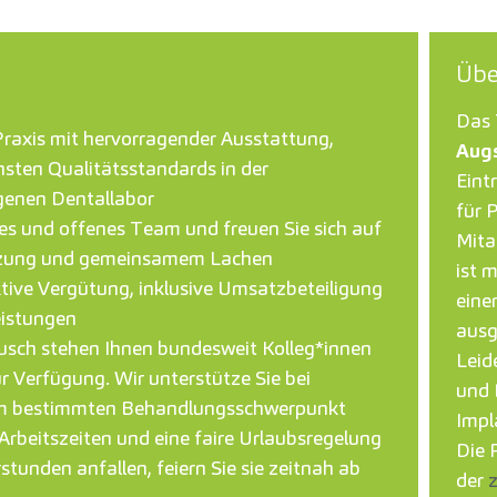
Übe
Das 
r Praxis mit hervorragender Ausstattung,
Aug
sten Qualitätsstandards in der
Eint
genen Dentallabor
für 
hes und offenes Team und freuen Sie sich auf
Mita
tzung und gemeinsamem Lachen
ist 
aktive Vergütung, inklusive Umsatzbeteiligung
eine
leistungen
ausg
ausch stehen Ihnen bundesweit Kolleg*innen
Leid
r Verfügung. Wir unterstütze Sie bei
und 
nem bestimmten Behandlungsschwerpunkt
Impl
Arbeitszeiten und eine faire Urlaubsregelung
Die 
stunden anfallen, feiern Sie sie zeitnah ab
der