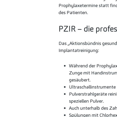
Prophylaxetermine statt find
des Patienten.
PZIR – die profe
Das „Aktionsbündnis gesunde
Implantatreinigung:
Während der Prophylax
Zunge mit Handinstrume
gesäubert.
Ultraschallinstrumente
Pulverstrahlgeräte rein
speziellen Pulver.
Auch unterhalb des Zah
Spülungen mit Chlorhexi