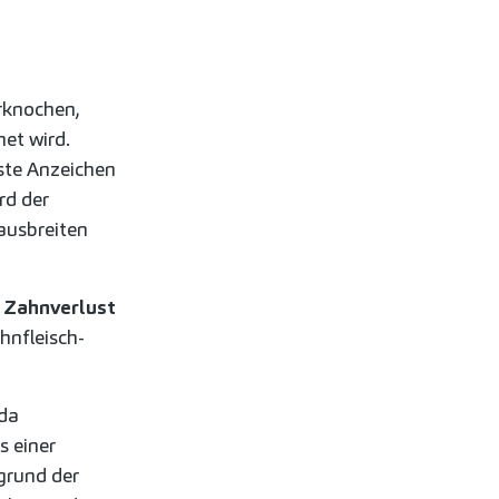
r
rknochen,
et wird.
ste Anzeichen
rd der
ausbreiten
r
Zahnverlust
hnfleisch-
ida
s einer
grund der