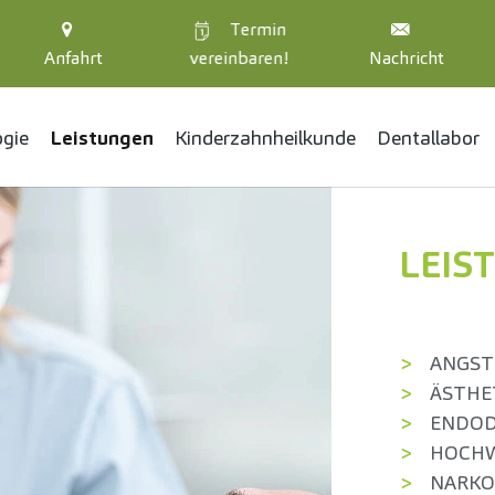
Termin
Anfahrt
vereinbaren!
Nachricht
ogie
Leistungen
Kinder­zahnheil­kunde
Dentallabor
LEIS
ANGST
ÄSTHE
ENDOD
HOCHW
NARKO