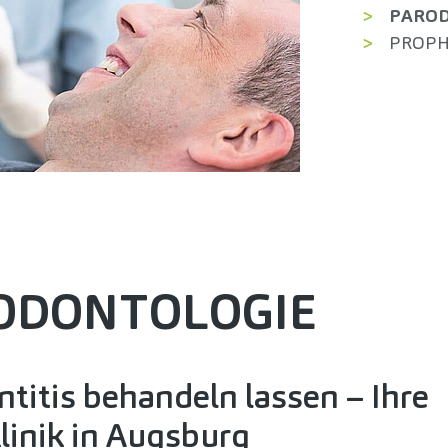
PARO
PROPH
­DONTO­LOGIE
titis behandeln lassen – Ihre
linik in Augsburg