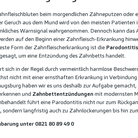
Zahnfleischbluten beim morgendlichen Zähneputzen oder e
 Geruch aus dem Mund wird von den meisten Patienten i
denkliches Warnsignal wahrgenommen. Dennoch kann das 
erden auf den Beginn einer Zahnfleisch-Erkrankung hinwe
ste Form der Zahnfleischerkrankung ist die
Parodontiti
 gesagt, um eine Entzündung des Zahnbetts handelt.
rt sich in der Regel durch vermeintlich harmlose Beschwerd
hst nicht mit einer ernsthaften Erkrankung in Verbindung 
Augsburg haben wir es uns deshalb zur Aufgabe gemacht, 
 erkennen und
Zahnbettentzündungen
mit modernsten 
behandelt führt eine Parodontitis nicht nur zum Rückga
, sondern langfristig auch zu Zahnlockerungen bis hin zu
nbarung unter
0821 80 89 49 0