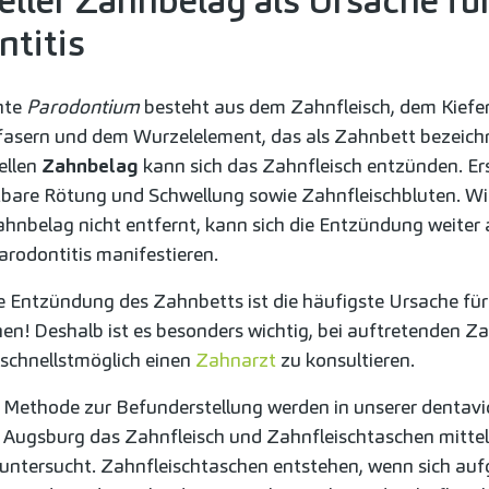
eller Zahnbelag als Ursache fü
titis
nte
Parodontium
besteht aus dem Zahnfleisch, dem Kiefe
asern und dem Wurzelelement, das als Zahnbett bezeichn
ellen
Zahnbelag
kann sich das Zahnfleisch entzünden. Er
htbare Rötung und Schwellung sowie Zahnfleischbluten. Wi
ahnbelag nicht entfernt, kann sich die Entzündung weiter 
arodontitis manifestieren.
e Entzündung des Zahnbetts ist die häufigste Ursache fü
en! Deshalb ist es besonders wichtig, bei auftretenden Za
schnellstmöglich einen
Zahnarzt
zu konsultieren.
e Methode zur Befunderstellung werden in unserer dentav
in Augsburg das Zahnfleisch und Zahnfleischtaschen mittel
untersucht. Zahnfleischtaschen entstehen, wenn sich auf