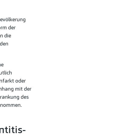
bevölkerung
orm der
n die
 den
ne
utlich
nfarkt oder
nhang mit der
krankung des
genommen.
titis-