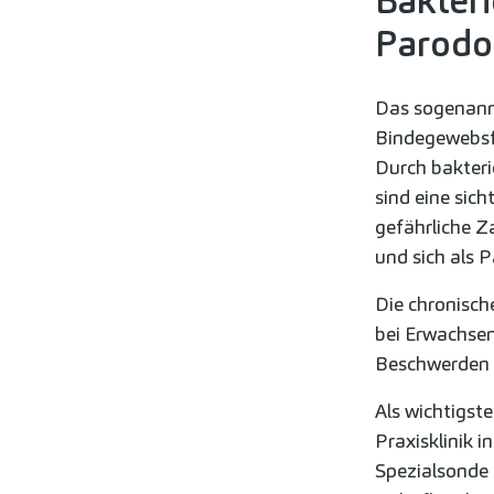
Bakteri
Parodon
Das sogenan
Bindegewebsf
Durch bakteri
sind eine sic
gefährliche Z
und sich als P
Die chronisch
bei Erwachsen
Beschwerden 
Als wichtigst
Praxisklinik 
Spezialsonde 