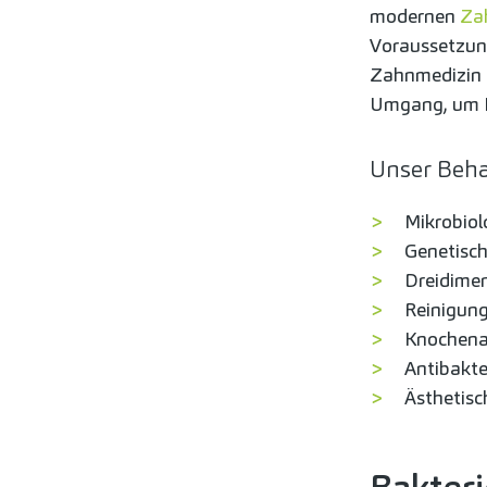
modernen
Za
Voraussetzung
Zahnmedizin 
Umgang, um Ih
Unser Beha
Mikrobiol
Genetisch
Dreidimen
Reinigung
Knochen
Antibakte
Ästhetisc