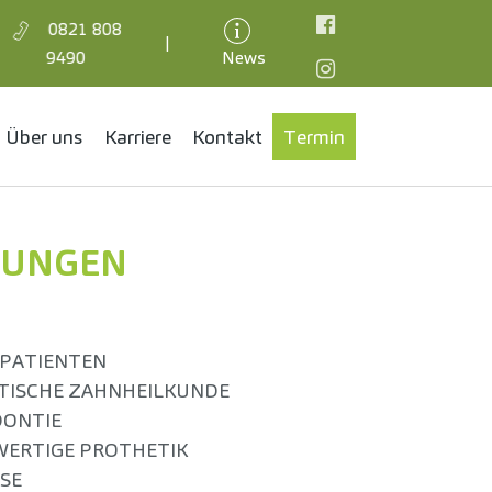
0821 808
|
Facebook
9490
News
Instagram
Über uns
Karriere
Kontakt
Termin
TUNGEN
PATIENTEN
TISCHE ZAHNHEILKUNDE
ONTIE
ERTIGE PROTHETIK
SE