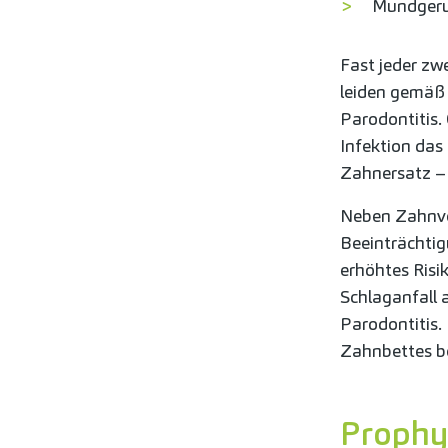
Mundger
Fast jeder zw
leiden gemäß 
Parodontitis
Infektion das
Zahnersatz – 
Neben Zahnver
Beeinträchti
erhöhtes Risi
Schlaganfall 
Parodontitis
Zahnbettes b
Prophy