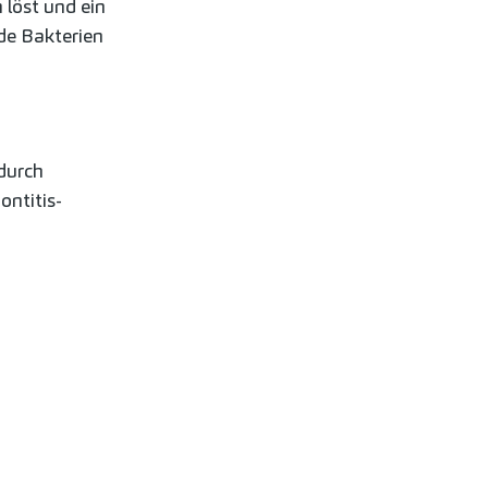
löst und ein
de Bakterien
durch
ontitis-