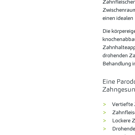
Zahnfleischen
Zwischenraum 
einen ideale
Die körpereig
knochenabbau
Zahnhalteapp
drohenden Zah
Behandlung in
Eine Parod
Zahngesun
Vertiefte
Zahnflei
Lockere 
Drohende