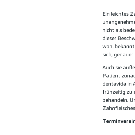
Ein leichtes 
unangenehmer
nicht als be
dieser Beschw
wohl bekannte
sich, genauer
Auch sie äuße
Patient zunäc
dentavida in 
frühzeitig zu
behandeln. Un
Zahnfleisches
Terminverei