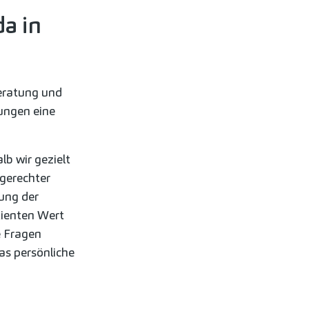
a in
eratung und
ungen eine
b wir gezielt
gerechter
ung der
ienten Wert
e Fragen
as persönliche