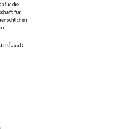
afür die
chaft für
enschlichen
en.
umfasst: