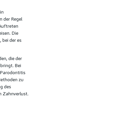
in
n der Regel
Auftreten
isen. Die
s
, bei der es
en, die der
bringt. Bei
Parodontitis
Methoden zu
ng des
m Zahnverlust.