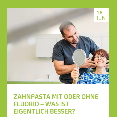
18
JUN
ZAHNPASTA MIT ODER OHNE
FLUORID – WAS IST
EIGENTLICH BESSER?