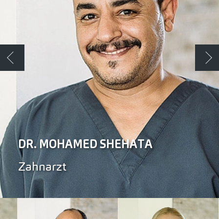
Zurück
Wei
DR. MOHAMED SHEHATA
Zahnarzt