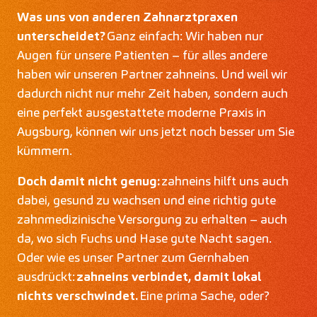
Was uns von anderen Zahnarztpraxen
unterscheidet?
Ganz einfach: Wir haben nur
Augen für unsere Patienten – für alles andere
haben wir unseren Partner zahneins. Und weil wir
dadurch nicht nur mehr Zeit haben, sondern auch
eine perfekt ausgestattete moderne Praxis in
Augsburg, können wir uns jetzt noch besser um Sie
kümmern.
Doch damit nicht genug:
zahneins hilft uns auch
dabei, gesund zu wachsen und eine richtig gute
zahnmedizinische Versorgung zu erhalten – auch
da, wo sich Fuchs und Hase gute Nacht sagen.
Oder wie es unser Partner zum Gernhaben
ausdrückt:
zahneins verbindet, damit lokal
nichts verschwindet.
Eine prima Sache, oder?