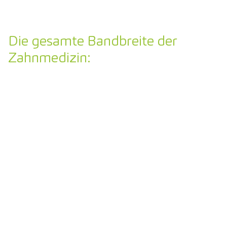
Die gesamte Bandbreite der
Zahnmedizin:
UNSERE LEISTUNGEN
ZAUBERN
IHNEN EIN LÄCHELN INS
GESICHT.
Bei Dentavida in Augsburg bieten wir Ihnen die
gesamte Bandbreite zahnmedizinischer
Behandlungen. Ob spezielle Lösungen für
Angstpatienten, innovative Verfahren der
Implantologie oder schonende Zahnreinigung. Von A
bis Z sind wir für Sie da.