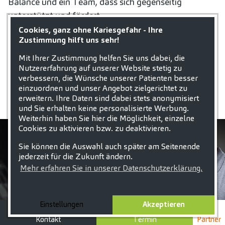
Balance und ein Team, dass sich gegenseitig
unterstützt und fördert.
Cookies, ganz ohne Kariesgefahr - Ihre
Also:
Worauf wartest du? Bewirb dich jetzt
Zustimmung hilft uns sehr!
als
Zahnmediziner (m/w/d)
oder
zahnmedizinische
Mit Ihrer Zustimmung helfen Sie uns dabei, die
Fachkraft
bei uns!
Nutzererfahrung auf unserer Website stetig zu
verbessern, die Wünsche unserer Patienten besser
einzuordnen und unser Angebot zielgerichtet zu
Mehr lesen
erweitern. Ihre Daten sind dabei stets anonymisiert
und Sie erhalten keine personalisierte Werbung.
Weiterhin haben Sie hier die Möglichkeit, einzelne
Cookies zu aktivieren bzw. zu deaktivieren.
Sie können die Auswahl auch später am Seitenende
jederzeit für die Zukunft ändern.
Mehr erfahren Sie in unserer Datenschutzerklärung.
Einstellungen
Akzeptieren
Kontakt
Termin
Partner