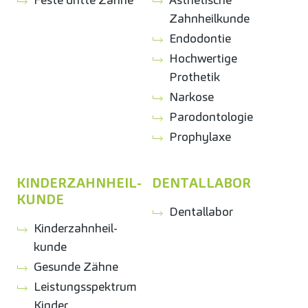
Zahnheilkunde
Endodontie
Hochwertige
Prothetik
Narkose
Parodontologie
Prophylaxe
KINDER­ZAHNHEIL­
DENTALLABOR
KUNDE
Dentallabor
Kinder­zahnheil­
kunde
Gesunde Zähne
Leistungsspektrum
Kinder