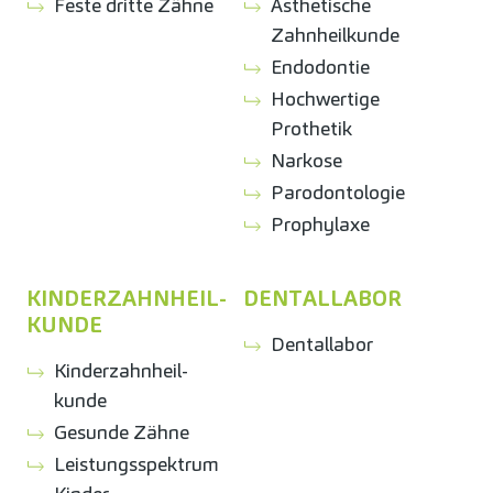
Feste dritte Zähne
Ästhetische
Zahnheilkunde
Endodontie
Hochwertige
Prothetik
Narkose
Parodontologie
Prophylaxe
KINDER­ZAHNHEIL­
DENTALLABOR
KUNDE
Dentallabor
Kinder­zahnheil­
kunde
Gesunde Zähne
Leistungsspektrum