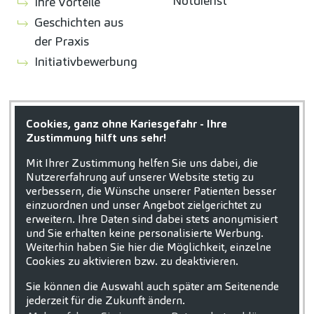
Notdienst
Ihre Vorteile
Geschichten aus
der Praxis
Initiativbewerbung
ZAHNEINS
Cookies, ganz ohne Kariesgefahr - Ihre
zahneins.com
Zustimmung hilft uns sehr!
Mit Ihrer Zustimmung helfen Sie uns dabei, die
Nutzererfahrung auf unserer Website stetig zu
verbessern, die Wünsche unserer Patienten besser
einzuordnen und unser Angebot zielgerichtet zu
erweitern. Ihre Daten sind dabei stets anonymisiert
STARTSEITE
KONTAKT
und Sie erhalten keine personalisierte Werbung.
Weiterhin haben Sie hier die Möglichkeit, einzelne
COOKIE-EINSTELLUNGEN
IMPRESSUM
Cookies zu aktivieren bzw. zu deaktivieren.
DATENSCHUTZ
Sie können die Auswahl auch später am Seitenende
jederzeit für die Zukunft ändern.